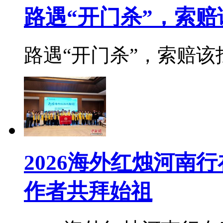
路遇“开门杀”，索
路遇“开门杀”，索赔该找
2026海外红烛河南
作者共拜始祖