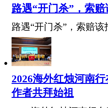
路遇“开门杀”，索
路遇“开门杀”，索赔该找
2026海外红烛河南
作者共拜始祖