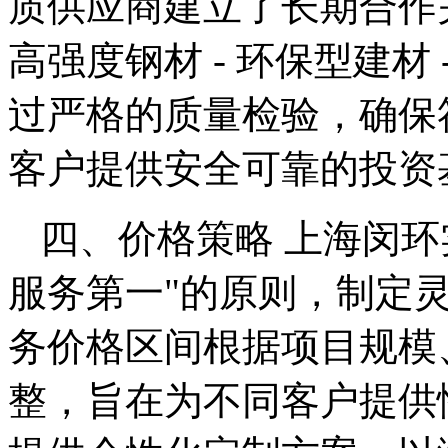
质供应商建立了长期合作
高强度钢材 - 环保型建材
过严格的质量检验，确保
客户提供安全可靠的投资
四、价格策略 上海闵环
服务第一"的原则，制定
务价格区间根据项目规模
整，旨在为不同客户提供