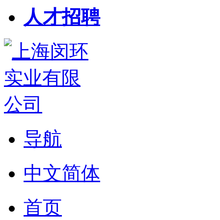
人才招聘
导航
中文简体
首页