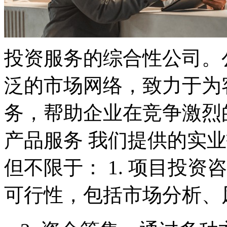
投资服务的综合性公司。
泛的市场网络，致力于为
务，帮助企业在竞争激烈
产品服务 我们提供的实
但不限于： 1. 项目投
可行性，包括市场分析、