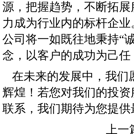
源，把握趋势，不断拓展
力成为行业内的标杆企业
公司将一如既往地秉持“
念，以客户的成功为己任
在未来的发展中，我们
辉煌！若您对我们的投资
联系，我们期待为您提供
上一