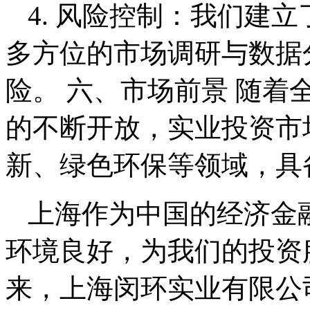
4. 风险控制：我们建
多方位的市场调研与数据
险。 六、市场前景 随
的不断开放，实业投资市
新、绿色环保等领域，具
上海作为中国的经济金
环境良好，为我们的投资
来，上海闵环实业有限公