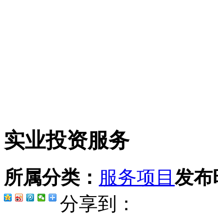
实业投资服务
所属分类：
服务项目
发布
分享到：