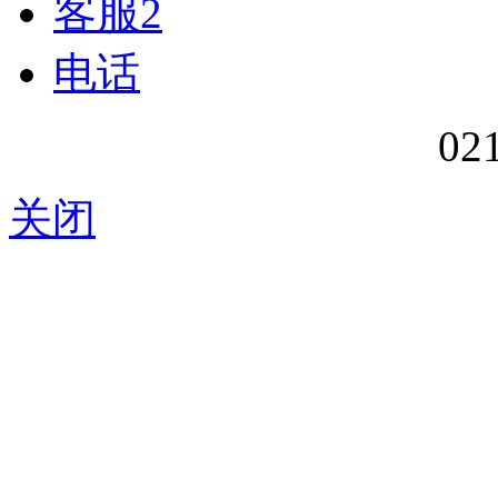
客服2
电话
02
关闭