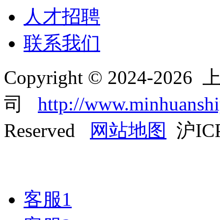
人才招聘
联系我们
Copyright © 2024-2
司
http://www.minhuansh
Reserved
网站地图
沪ICP
客服1