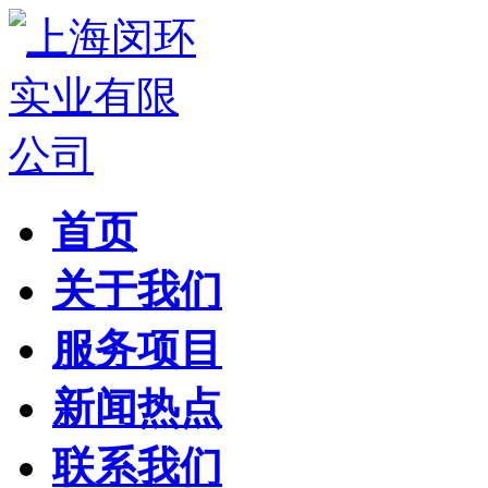
首页
关于我们
服务项目
新闻热点
联系我们