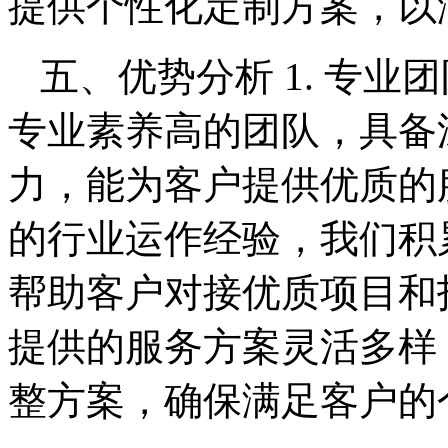
提供个性化定制方案，以
五、优势分析 1. 专
专业素养高的团队，具备
力，能为客户提供优质的服
的行业运作经验，我们积
帮助客户对接优质项目和投
提供的服务方案灵活多样
整方案，确保满足客户的